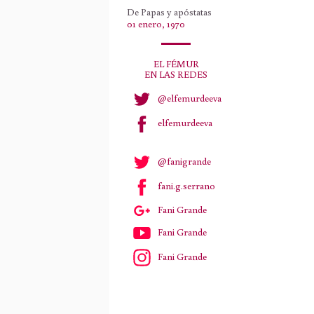
De Papas y apóstatas
01 enero, 1970
EL FÉMUR
EN LAS REDES
@elfemurdeeva
elfemurdeeva
@fanigrande
fani.g.serrano
Fani Grande
Fani Grande
Fani Grande