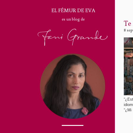
EL FÉMUR DE EVA
es un blog de
Te
8 sep
“¿Est
idiom
“¿Mi