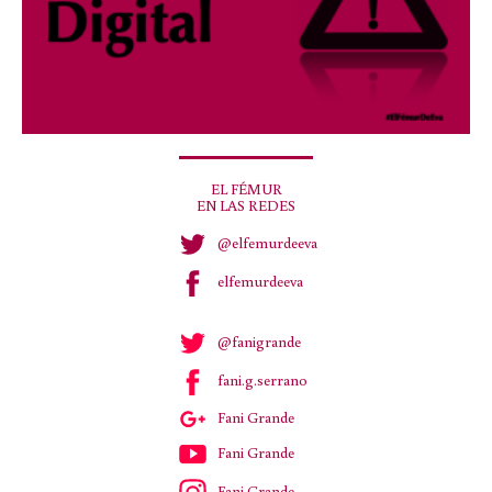
EL FÉMUR
EN LAS REDES
@elfemurdeeva
elfemurdeeva
@fanigrande
fani.g.serrano
Fani Grande
Fani Grande
Fani Grande