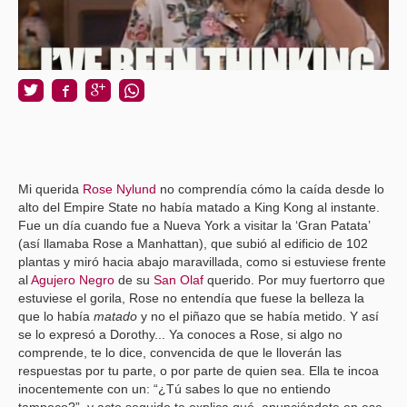
Mi querida
Rose Nylund
no comprendía cómo la caída desde lo
alto del Empire State no había matado a King Kong al instante.
Fue un día cuando fue a Nueva York a visitar la ‘Gran Patata’
(así llamaba Rose a Manhattan), que subió al edificio de 102
plantas y miró hacia abajo maravillada, como si estuviese frente
al
Agujero Negro
de su
San Olaf
querido. Por muy fuertorro que
estuviese el gorila, Rose no entendía que fuese la belleza la
que lo había
matado
y no el piñazo que se había metido. Y así
se lo expresó a Dorothy... Ya conoces a Rose, si algo no
comprende, te lo dice, convencida de que le lloverán las
respuestas por tu parte, o por parte de quien sea. Ella te incoa
inocentemente con un: “¿Tú sabes lo que no entiendo
tampoco?”, y acto seguido te explica qué, anunciándote en ese