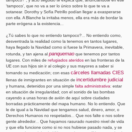
‘tampoco’, que no va a ser lo único sobre lo que te va a
sotanear. Dorothy y Sofía Petrillo podían llegar a exasperarse
con ella. A Blanche la irritaba menos, ella era más de bordar la
parte erógena a la existencia...
¿Tú sabes lo que no entiendo tampoco?... No entiendo como,
desventrada la realidad como la tenemos en tantos lugares,
haya llegado la Navidad como si fuese la Primavera, inevitable,
panquemao
rotunda, y tan ajena al
que tenemos por tantos
lugares. Con miles de
refugiados ateridos
en las fronteras de la
UE con sus hijos sin ir al colegio y sus mayores a saber si
cárceles llamadas CIES
tomando su medicación; con esas
incertidumbre judicial
llenas de inmigrantes en situación de
y humana, detenidos por una simple
falta administrativa
: estar
en situación de irregularidad; con el sonido de las bombas
cayendo a unas horas de avión de aquí sobre ciudades
borradas prácticamente del mapa humano. No lo entiendo. Que
le de igual a la Navidad que tengamos salud, dinero, amor, o
Derechos Humanos no respetados... Que nos falte o nos sobre
gente alrededor... Que hayamos rasurado nuestro nivel de vida
y que ella funcione como si no nos hubiese pasado nada, y se