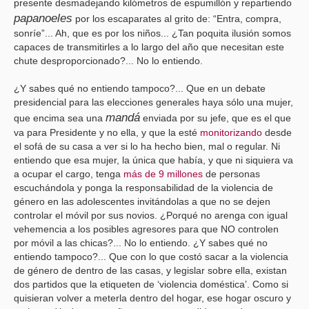
presente desmadejando kilómetros de espumillón y repartiendo
papanoeles
por los escaparates al grito de: “Entra, compra,
sonríe”... Ah, que es por los niños... ¿Tan poquita ilusión somos
capaces de transmitirles a lo largo del año que necesitan este
chute desproporcionado?... No lo entiendo.
¿Y sabes qué no entiendo tampoco?... Que en un debate
presidencial para las elecciones generales haya sólo una mujer,
mandá
que encima sea una
enviada por su jefe, que es el que
va para Presidente y no ella, y que la esté
monitorizando
desde
el sofá de su casa a ver si lo ha hecho bien, mal o regular. Ni
entiendo que esa mujer, la única que había, y que ni siquiera va
a ocupar el cargo, tenga
más de 9 millones
de personas
escuchándola y ponga la responsabilidad de la violencia de
género en las adolescentes invitándolas a que no se dejen
controlar el móvil por sus novios. ¿Porqué no arenga con igual
vehemencia a los posibles agresores para que NO controlen
por móvil a las chicas?... No lo entiendo. ¿Y sabes qué no
entiendo tampoco?... Que con lo que costó sacar a la violencia
de género de dentro de las casas, y legislar sobre ella, existan
dos partidos que la etiqueten de ‘violencia doméstica’. Como si
quisieran volver a meterla dentro del hogar, ese hogar oscuro y