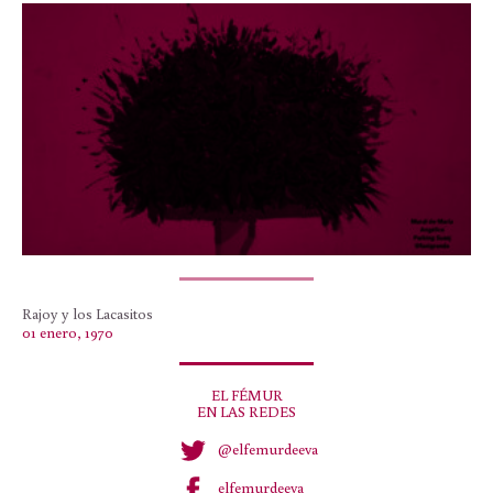
Rajoy y los Lacasitos
01 enero, 1970
EL FÉMUR
EN LAS REDES
@elfemurdeeva
elfemurdeeva